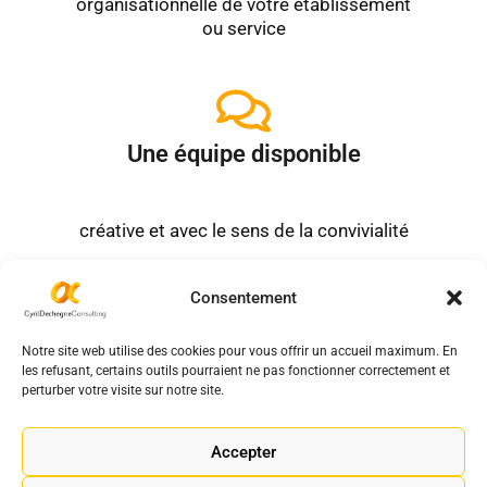
organisationnelle de votre établissement
ou service
Une équipe disponible
créative et avec le sens de la convivialité
Consentement
Les intervenants​
Notre site web utilise des cookies pour vous offrir un accueil maximum. En
Tous les intervenants au sein du cabinet sont des
les refusant, certains outils pourraient ne pas fonctionner correctement et
professionnels
ayant travaillé ou travaillant dans les
perturber votre visite sur notre site.
EHPAD
et structures environnantes.
Cette compétence nous permet toujours de répondre
Accepter
avec efficacité à vos besoins.