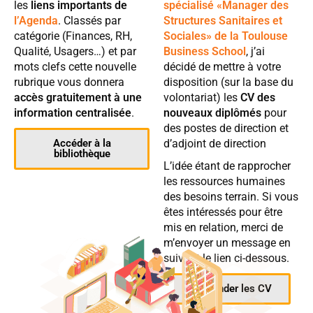
les
liens importants de
spécialisé «Manager des
l’Agenda
. Classés par
Structures Sanitaires et
catégorie (Finances, RH,
Sociales» de la Toulouse
Qualité, Usagers…) et par
Business School
, j’ai
mots clefs cette nouvelle
décidé de mettre à votre
rubrique vous donnera
disposition (sur la base du
accès gratuitement à une
volontariat) les
CV des
information centralisée
.
nouveaux diplômés
pour
des postes de direction et
Accéder à la
d’adjoint de direction
bibliothèque
L’idée étant de rapprocher
les ressources humaines
des besoins terrain. Si vous
êtes intéressés pour être
mis en relation, merci de
m’envoyer un message en
suivant le lien ci-dessous.
Demander les CV