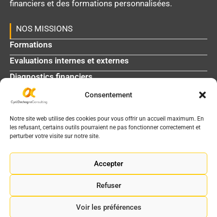
financiers et des formations personnalisées.
NOS MISSIONS
Formations
Evaluations internes et externes
Diagnostics financiers
Consentement
L'agenda médico-social
La bibliothèque
Notre site web utilise des cookies pour vous offrir un accueil maximum. En
les refusant, certains outils pourraient ne pas fonctionner correctement et
perturber votre visite sur notre site.
INFOS DE CONTACT
2 chemin de Garric - 31200 Toulouse
Accepter
05 61 06 91 65
Refuser
info@cyrildechegne.fr
Voir les préférences
Mentions légales
|
Gestion des cookies