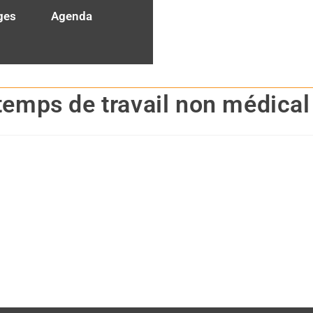
ges
Agenda
ne
Consulting
secteur personnes âgées
temps de travail non médical