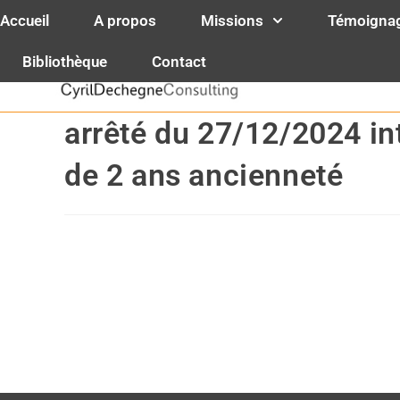
contenu
principal
Accueil
A propos
Missions
Témoigna
Cyril Decheg
Bibliothèque
Contact
Spécialistes 
arrêté du 27/12/2024 int
de 2 ans ancienneté