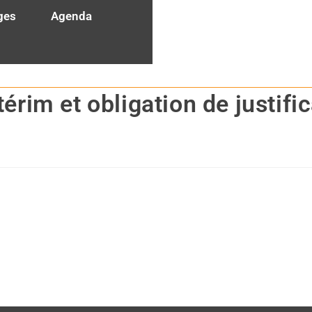
ges
Agenda
ne
Consulting
secteur personnes âgées
érim et obligation de justifi