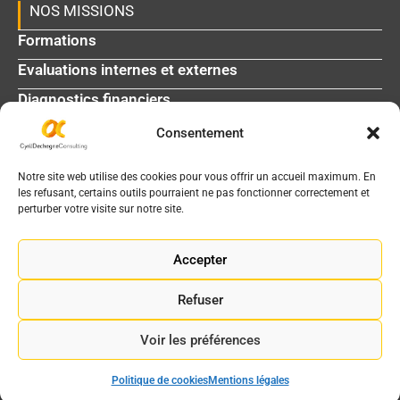
NOS MISSIONS
Formations
Evaluations internes et externes
Diagnostics financiers
Consentement
L'agenda médico-social
La bibliothèque
Notre site web utilise des cookies pour vous offrir un accueil maximum. En
les refusant, certains outils pourraient ne pas fonctionner correctement et
perturber votre visite sur notre site.
INFOS DE CONTACT
2 chemin de Garric - 31200 Toulouse
Accepter
05 61 06 91 65
Refuser
info@cyrildechegne.fr
Voir les préférences
Mentions légales
|
Gestion des cookies
Site réalisé par
WebKomoMai
Politique de cookies
Mentions légales