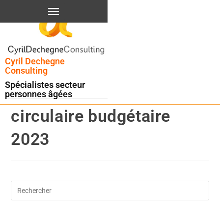
contenu
principal
Cyril Dechegne
Consulting
Spécialistes secteur
personnes âgées
circulaire budgétaire
2023