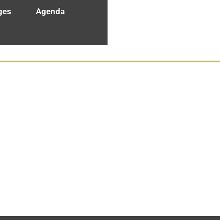
ges
Agenda
ne
Consulting
secteur personnes âgées