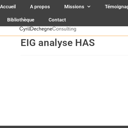
contenu
principal
Accueil
A propos
Missions
Témoigna
Cyril Decheg
Bibliothèque
Contact
Spécialistes 
EIG analyse HAS