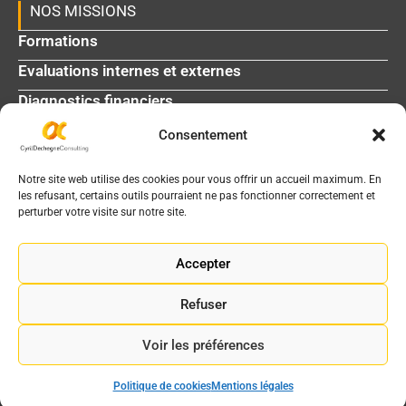
NOS MISSIONS
Formations
Evaluations internes et externes
Diagnostics financiers
Consentement
L'agenda médico-social
La bibliothèque
Notre site web utilise des cookies pour vous offrir un accueil maximum. En
les refusant, certains outils pourraient ne pas fonctionner correctement et
perturber votre visite sur notre site.
INFOS DE CONTACT
2 chemin de Garric - 31200 Toulouse
Accepter
05 61 06 91 65
Refuser
info@cyrildechegne.fr
Voir les préférences
Mentions légales
|
Gestion des cookies
Site réalisé par
WebKomoMai
Politique de cookies
Mentions légales