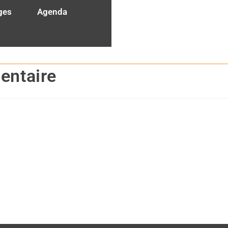
ges
Agenda
ne
Consulting
secteur personnes âgées
entaire