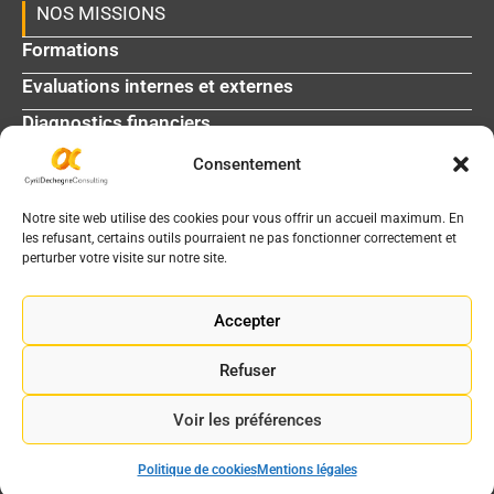
NOS MISSIONS
Formations
Evaluations internes et externes
Diagnostics financiers
Consentement
L'agenda médico-social
La bibliothèque
Notre site web utilise des cookies pour vous offrir un accueil maximum. En
les refusant, certains outils pourraient ne pas fonctionner correctement et
perturber votre visite sur notre site.
INFOS DE CONTACT
2 chemin de Garric - 31200 Toulouse
Accepter
05 61 06 91 65
Refuser
info@cyrildechegne.fr
Voir les préférences
Mentions légales
|
Gestion des cookies
Site réalisé par
WebKomoMai
Politique de cookies
Mentions légales