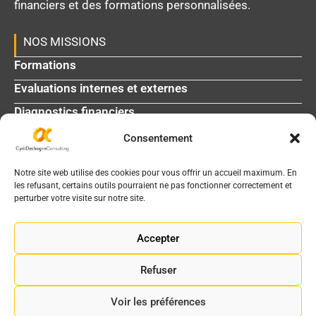
financiers et des formations personnalisées.
NOS MISSIONS
Formations
Evaluations internes et externes
Diagnostics financiers
Consentement
L'agenda médico-social
La bibliothèque
Notre site web utilise des cookies pour vous offrir un accueil maximum. En
les refusant, certains outils pourraient ne pas fonctionner correctement et
perturber votre visite sur notre site.
INFOS DE CONTACT
2 chemin de Garric - 31200 Toulouse
Accepter
05 61 06 91 65
Refuser
info@cyrildechegne.fr
Voir les préférences
Mentions légales
|
Gestion des cookies